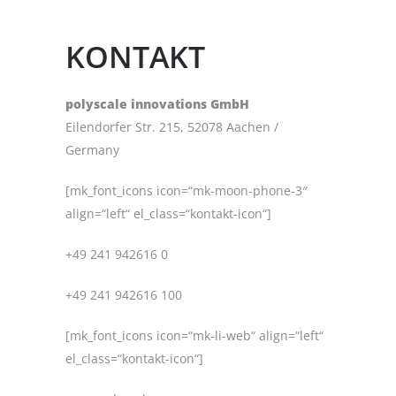
KONTAKT
polyscale innovations GmbH
Eilendorfer Str. 215, 52078 Aachen /
Germany
[mk_font_icons icon=“mk-moon-phone-3″
align=“left“ el_class=“kontakt-icon“]
+49 241 942616 0
+49 241 942616 100
[mk_font_icons icon=“mk-li-web“ align=“left“
el_class=“kontakt-icon“]